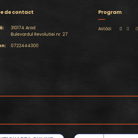
e de contact
Program
ă:
310174 Arad
Astăzi:
Bulevardul Revolutiei nr. 27
on:
0722444300