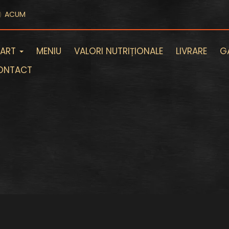
ACUM
TART
MENIU
VALORI NUTRIȚIONALE
LIVRARE
GA
ONTACT