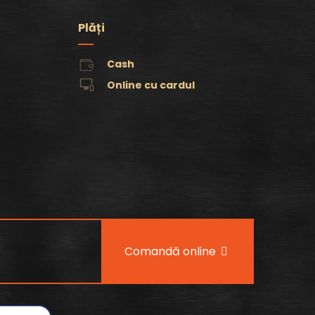
Plăți
Cash
Online cu cardul
Comandă online